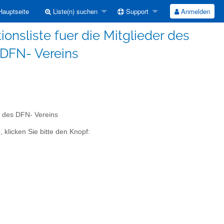
auptseite
Liste(n) suchen
Support
Anmelden
ionsliste fuer die Mitglieder des
 DFN- Vereins
s des DFN- Vereins
 klicken Sie bitte den Knopf: