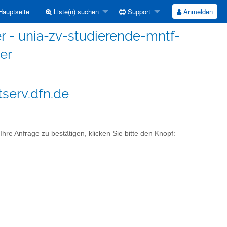
auptseite
Liste(n) suchen
Support
Anmelden
r - unia-zv-studierende-mntf-
er
serv.dfn.de
re Anfrage zu bestätigen, klicken Sie bitte den Knopf: