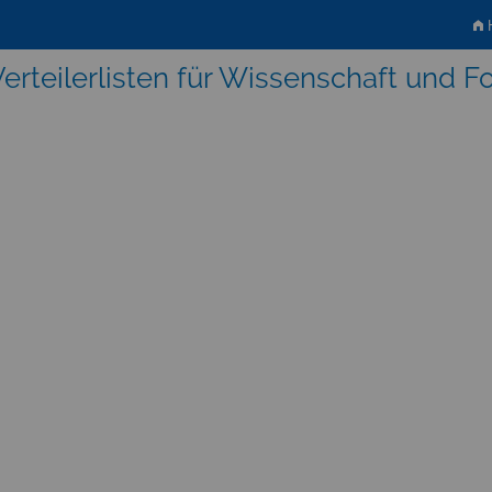
H
erteilerlisten für Wissenschaft und 