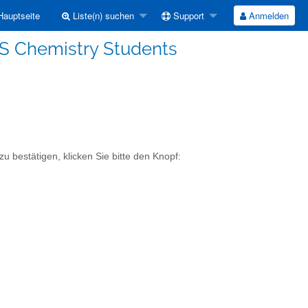
auptseite
Liste(n) suchen
Support
Anmelden
GS Chemistry Students
u bestätigen, klicken Sie bitte den Knopf: