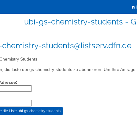
H
ubi-gs-chemistry-students - 
-chemistry-students@listserv.dfn.de
hemistry Students
, die Liste ubi-gs-chemistry-students zu abonnieren. Um Ihre Anfrage z
-Adresse: