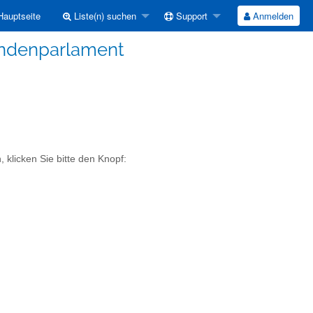
auptseite
Liste(n) suchen
Support
Anmelden
endenparlament
 klicken Sie bitte den Knopf: