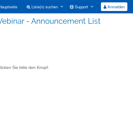
auptseite
Liste(n) suchen
Support
Anmelden
 Webinar - Announcement List
licken Sie bitte den Knopf: