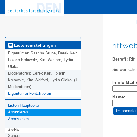
riftwe
Listeneinstellungen
Eigentümer:
Sascha Brune, Derek Keir,
Betreff:
Rift
Folarin Kolawole, Kim Welford, Lydia
Olaka
Sie wünschen
Moderatoren:
Derek Keir, Folarin
Kolawole, Kim Welford, Lydia Olaka, (1
Ihre E-Mail
Moderatoren)
Eigentümer kontaktieren
Name:
Listen-Hauptseite
Abonnieren
Abbestellen
Archiv
Senden