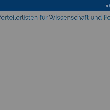
H
erteilerlisten für Wissenschaft und 