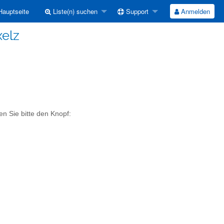
auptseite
Liste(n) suchen
Support
Anmelden
xelz
en Sie bitte den Knopf: