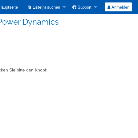
auptseite
Liste(n) suchen
Support
Anmelden
Power Dynamics
ken Sie bitte den Knopf: