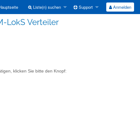
auptseite
Liste(n) suchen
Support
Anmelden
M-LokS Verteiler
igen, klicken Sie bitte den Knopf: