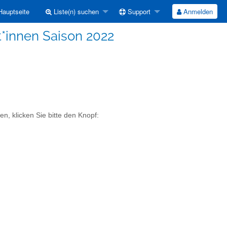
auptseite
Liste(n) suchen
Support
Anmelden
at*innen Saison 2022
n, klicken Sie bitte den Knopf: