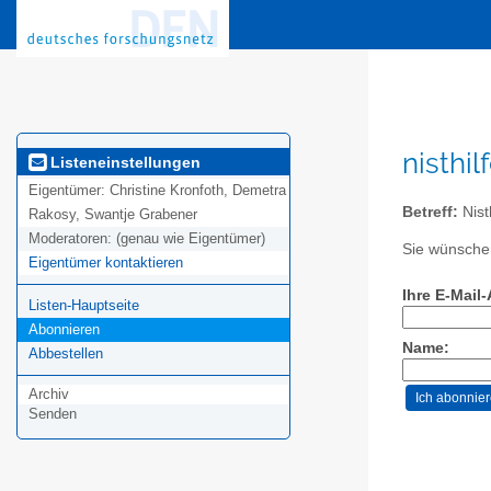
nisthi
Listeneinstellungen
Eigentümer:
Christine Kronfoth, Demetra
Betreff:
Nist
Rakosy, Swantje Grabener
Moderatoren:
(genau wie Eigentümer)
Sie wünschen
Eigentümer kontaktieren
Ihre E-Mail
Listen-Hauptseite
Abonnieren
Name:
Abbestellen
Archiv
Senden