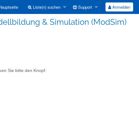
auptseite
Liste(n) suchen
Support
Anmelden
dellbildung & Simulation (ModSim)
ken Sie bitte den Knopf: