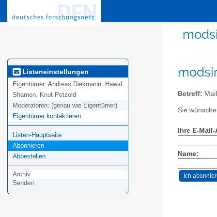
modsi
modsim
Listeneinstellungen
Eigentümer:
Andreas Diekmann, Hawal
Betreff:
Mail
Shamon, Knut Petzold
Moderatoren:
(genau wie Eigentümer)
Sie wünschen
Eigentümer kontaktieren
Ihre E-Mail
Listen-Hauptseite
Abonnieren
Name:
Abbestellen
Archiv
Senden