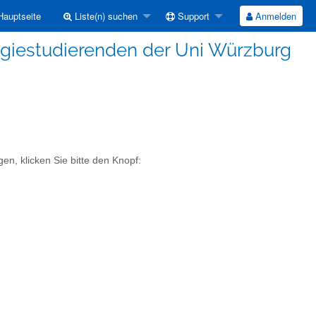
auptseite
Liste(n) suchen
Support
Anmelden
ologiestudierenden der Uni Würzburg
en, klicken Sie bitte den Knopf: