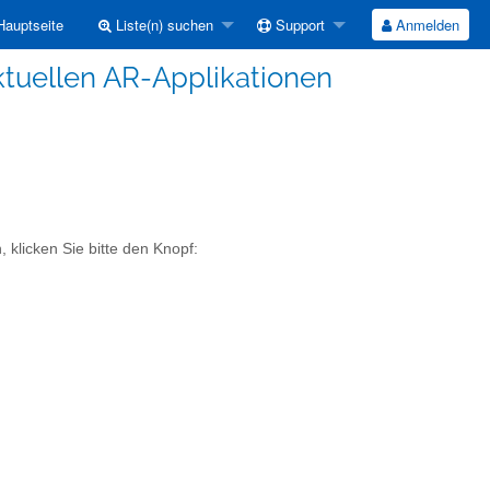
auptseite
Liste(n) suchen
Support
Anmelden
ktuellen AR-Applikationen
 klicken Sie bitte den Knopf: