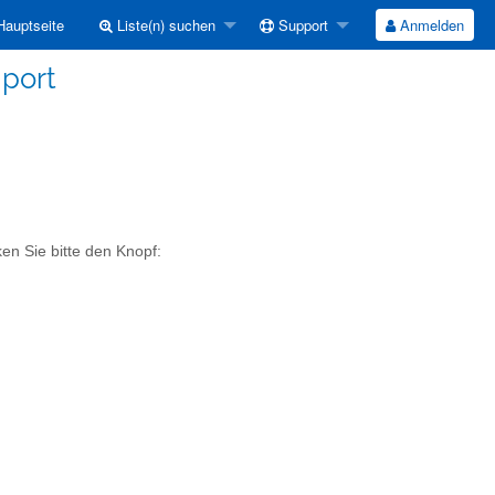
auptseite
Liste(n) suchen
Support
Anmelden
iport
ken Sie bitte den Knopf: