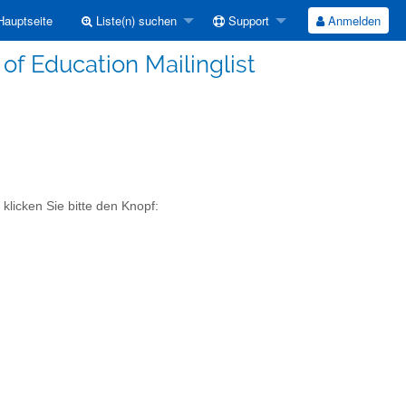
auptseite
Liste(n) suchen
Support
Anmelden
of Education Mailinglist
klicken Sie bitte den Knopf: