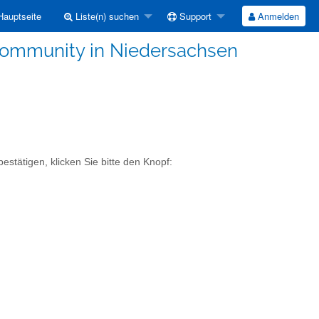
auptseite
Liste(n) suchen
Support
Anmelden
ommunity in Niedersachsen
stätigen, klicken Sie bitte den Knopf: