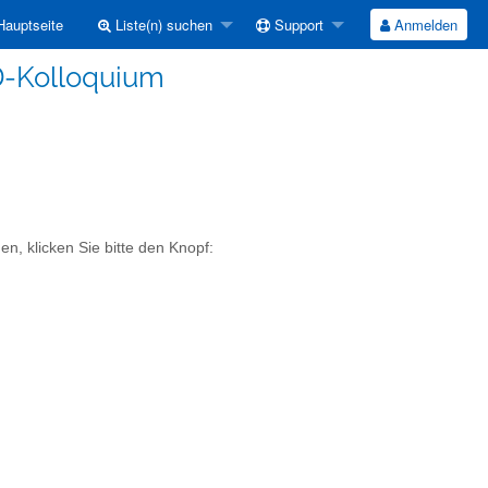
auptseite
Liste(n) suchen
Support
Anmelden
D-Kolloquium
n, klicken Sie bitte den Knopf: