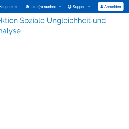
auptseite
Liste(n) suchen
Support
Anmelden
ektion Soziale Ungleichheit und
nalyse