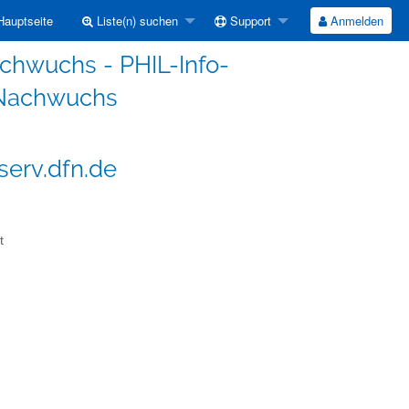
auptseite
Liste(n) suchen
Support
Anmelden
achwuchs - PHIL-Info-
rNachwuchs
serv.dfn.de
t