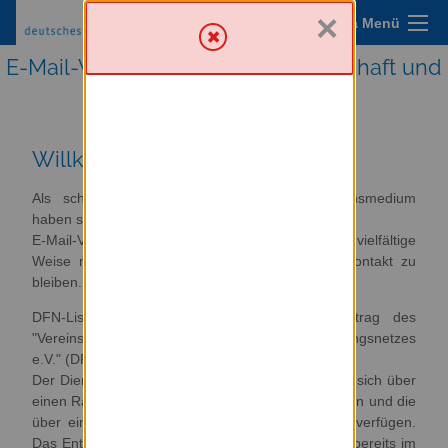
×
Sympa Menü
E-Mail-Verteilerlisten für Wissenschaft und
Forschung
Willkommen
Als schnelles und kostengünstiges Informationsmedium
haben sich E-Mails längst bewährt.
E-Mail-Verteiler nutzen diese Vorteile, um auf vielfältige
Weise mit einer grossen Zahl Empfängern in Kontakt zu
bleiben.
DFN-Listserv verwaltet E-Mail-Verteiler im Auftrag des
"Vereins zur Förderung eines Deutschen Forschungsnetzes
e.V." (DFN-Verein, Berlin).
Der Dienst steht Einrichtungen zur Verfügung, die sich über
einen Rahmenvertrag im DFN-Verbund organisieren und die
über einen Anschluss an das Wissenschaftsnetz verfügen.
Das Entgelt für die Nutzung von DFN-Listserv ist bereits im