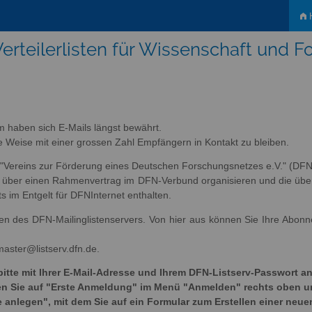
H
erteilerlisten für Wissenschaft und 
m haben sich E-Mails längst bewährt.
tige Weise mit einer grossen Zahl Empfängern in Kontakt zu bleiben.
s "Vereins zur Förderung eines Deutschen Forschungsnetzes e.V." (DFN-
ich über einen Rahmenvertrag im DFN-Verbund organisieren und die übe
ts im Entgelt für DFNInternet enthalten.
sten des DFN-Mailinglistenservers. Von hier aus können Sie Ihre Abon
master@listserv.dfn.de.
bitte mit Ihrer E-Mail-Adresse und Ihrem DFN-Listserv-Passwort an
cken Sie auf "Erste Anmeldung" im Menü "Anmelden" rechts oben 
e anlegen", mit dem Sie auf ein Formular zum Erstellen einer neue