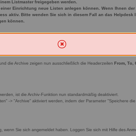
inem Listmaster freigegeben werden.
iner Einrichtung neue Listen anlegen können. Wenn Ihnen der Ka
ozess aktiv. Bitte wenden Sie sich in diesem Fall an das Helpdesk 
egen können.
und die Archive zeigen nun ausschließlich die Headerzeilen
From, To, 
 werden, ist die Archiv-Funktion nun standardmäßig deaktiviert.
en" -> "Archive" aktiviert werden, indem der Parameter "Speichere die v
g, wenn Sie sich angemeldet haben. Loggen Sie sich mit Hilfe des Anm