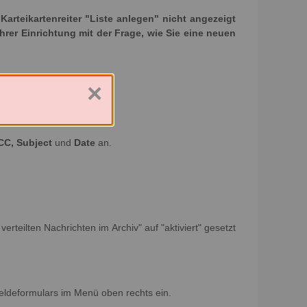
rteikartenreiter "Liste anlegen" nicht angezeigt
Ihrer Einrichtung mit der Frage, wie Sie eine neuen
×
CC, Subject
und
Date
an.
erteilten Nachrichten im Archiv" auf "aktiviert" gesetzt
eldeformulars im Menü oben rechts ein.