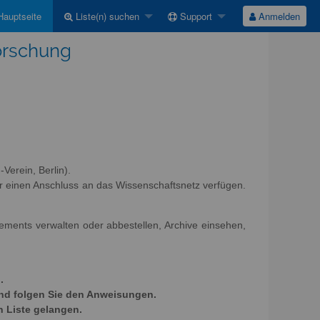
auptseite
Liste(n) suchen
Support
Anmelden
Forschung
Verein, Berlin).
r einen Anschluss an das Wissenschaftsnetz verfügen.
nements verwalten oder abbestellen, Archive einsehen,
.
und folgen Sie den Anweisungen.
n Liste gelangen.