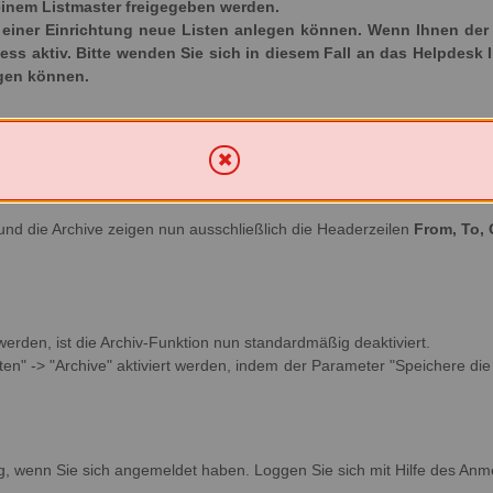
inem Listmaster freigegeben werden.
iner Einrichtung neue Listen anlegen können. Wenn Ihnen der Ka
ozess aktiv. Bitte wenden Sie sich in diesem Fall an das Helpdesk 
egen können.
und die Archive zeigen nun ausschließlich die Headerzeilen
From, To, 
 werden, ist die Archiv-Funktion nun standardmäßig deaktiviert.
en" -> "Archive" aktiviert werden, indem der Parameter "Speichere die v
g, wenn Sie sich angemeldet haben. Loggen Sie sich mit Hilfe des Anm