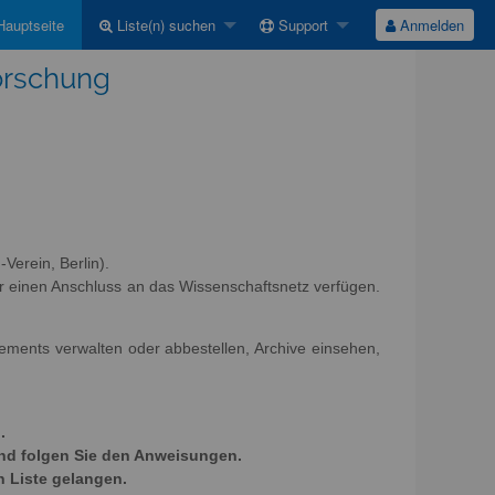
auptseite
Liste(n) suchen
Support
Anmelden
Forschung
Verein, Berlin).
r einen Anschluss an das Wissenschaftsnetz verfügen.
nements verwalten oder abbestellen, Archive einsehen,
.
und folgen Sie den Anweisungen.
n Liste gelangen.