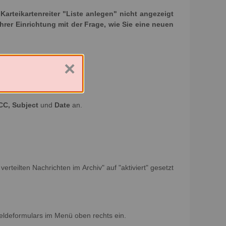
rteikartenreiter "Liste anlegen" nicht angezeigt
Ihrer Einrichtung mit der Frage, wie Sie eine neuen
×
CC, Subject
und
Date
an.
erteilten Nachrichten im Archiv" auf "aktiviert" gesetzt
eldeformulars im Menü oben rechts ein.