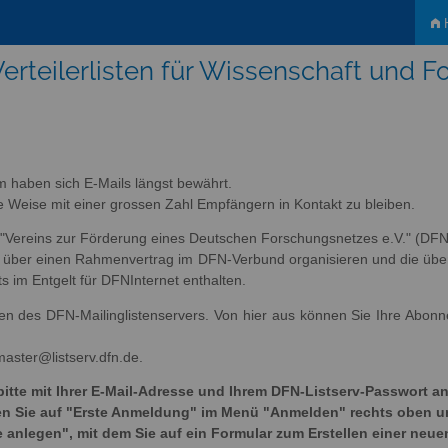
H
erteilerlisten für Wissenschaft und 
m haben sich E-Mails längst bewährt.
tige Weise mit einer grossen Zahl Empfängern in Kontakt zu bleiben.
s "Vereins zur Förderung eines Deutschen Forschungsnetzes e.V." (DFN-
ich über einen Rahmenvertrag im DFN-Verbund organisieren und die übe
ts im Entgelt für DFNInternet enthalten.
sten des DFN-Mailinglistenservers. Von hier aus können Sie Ihre Abon
master@listserv.dfn.de.
bitte mit Ihrer E-Mail-Adresse und Ihrem DFN-Listserv-Passwort an
cken Sie auf "Erste Anmeldung" im Menü "Anmelden" rechts oben 
e anlegen", mit dem Sie auf ein Formular zum Erstellen einer neue