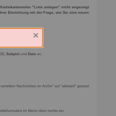
rteikartenreiter "Liste anlegen" nicht angezeigt
Ihrer Einrichtung mit der Frage, wie Sie eine neuen
×
CC, Subject
und
Date
an.
erteilten Nachrichten im Archiv" auf "aktiviert" gesetzt
eldeformulars im Menü oben rechts ein.