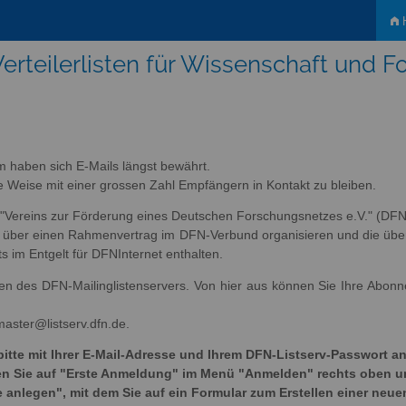
H
erteilerlisten für Wissenschaft und 
m haben sich E-Mails längst bewährt.
tige Weise mit einer grossen Zahl Empfängern in Kontakt zu bleiben.
s "Vereins zur Förderung eines Deutschen Forschungsnetzes e.V." (DFN-
ich über einen Rahmenvertrag im DFN-Verbund organisieren und die übe
ts im Entgelt für DFNInternet enthalten.
sten des DFN-Mailinglistenservers. Von hier aus können Sie Ihre Abon
master@listserv.dfn.de.
bitte mit Ihrer E-Mail-Adresse und Ihrem DFN-Listserv-Passwort an
cken Sie auf "Erste Anmeldung" im Menü "Anmelden" rechts oben 
e anlegen", mit dem Sie auf ein Formular zum Erstellen einer neue