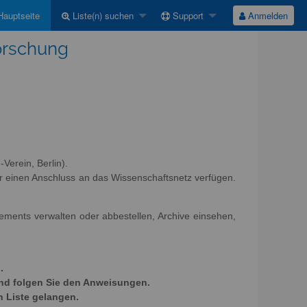
auptseite
Liste(n) suchen
Support
Anmelden
Forschung
Verein, Berlin).
r einen Anschluss an das Wissenschaftsnetz verfügen.
nements verwalten oder abbestellen, Archive einsehen,
.
und folgen Sie den Anweisungen.
n Liste gelangen.