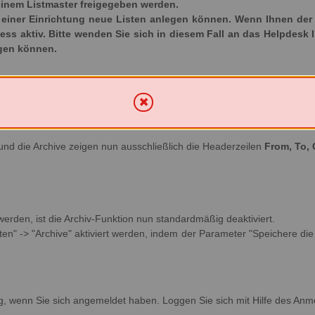
inem Listmaster freigegeben werden.
iner Einrichtung neue Listen anlegen können. Wenn Ihnen der Ka
ozess aktiv. Bitte wenden Sie sich in diesem Fall an das Helpdesk 
egen können.
und die Archive zeigen nun ausschließlich die Headerzeilen
From, To, 
 werden, ist die Archiv-Funktion nun standardmäßig deaktiviert.
en" -> "Archive" aktiviert werden, indem der Parameter "Speichere die v
g, wenn Sie sich angemeldet haben. Loggen Sie sich mit Hilfe des Anm