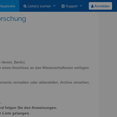
auptseite
Liste(n) suchen
Support
Anmelden
Forschung
Verein, Berlin).
r einen Anschluss an das Wissenschaftsnetz verfügen.
nements verwalten oder abbestellen, Archive einsehen,
.
und folgen Sie den Anweisungen.
n Liste gelangen.