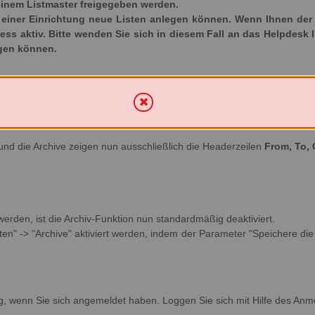
inem Listmaster freigegeben werden.
iner Einrichtung neue Listen anlegen können. Wenn Ihnen der Ka
ozess aktiv. Bitte wenden Sie sich in diesem Fall an das Helpdesk 
egen können.
und die Archive zeigen nun ausschließlich die Headerzeilen
From, To, 
 werden, ist die Archiv-Funktion nun standardmäßig deaktiviert.
en" -> "Archive" aktiviert werden, indem der Parameter "Speichere die v
g, wenn Sie sich angemeldet haben. Loggen Sie sich mit Hilfe des Anm