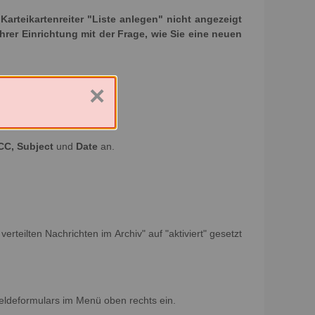
rteikartenreiter "Liste anlegen" nicht angezeigt
Ihrer Einrichtung mit der Frage, wie Sie eine neuen
×
CC, Subject
und
Date
an.
erteilten Nachrichten im Archiv" auf "aktiviert" gesetzt
eldeformulars im Menü oben rechts ein.