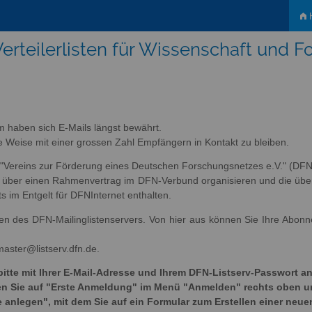
H
erteilerlisten für Wissenschaft und 
m haben sich E-Mails längst bewährt.
tige Weise mit einer grossen Zahl Empfängern in Kontakt zu bleiben.
s "Vereins zur Förderung eines Deutschen Forschungsnetzes e.V." (DFN-
ich über einen Rahmenvertrag im DFN-Verbund organisieren und die übe
ts im Entgelt für DFNInternet enthalten.
sten des DFN-Mailinglistenservers. Von hier aus können Sie Ihre Abon
master@listserv.dfn.de.
bitte mit Ihrer E-Mail-Adresse und Ihrem DFN-Listserv-Passwort an
cken Sie auf "Erste Anmeldung" im Menü "Anmelden" rechts oben 
e anlegen", mit dem Sie auf ein Formular zum Erstellen einer neue