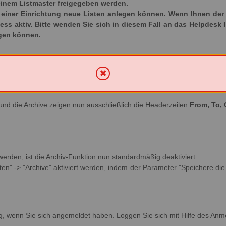
inem Listmaster freigegeben werden.
iner Einrichtung neue Listen anlegen können. Wenn Ihnen der Ka
ozess aktiv. Bitte wenden Sie sich in diesem Fall an das Helpdesk 
egen können.
und die Archive zeigen nun ausschließlich die Headerzeilen
From, To, 
 werden, ist die Archiv-Funktion nun standardmäßig deaktiviert.
en" -> "Archive" aktiviert werden, indem der Parameter "Speichere die v
g, wenn Sie sich angemeldet haben. Loggen Sie sich mit Hilfe des Anm