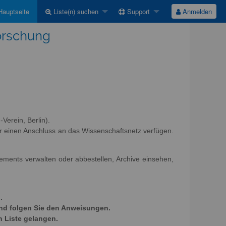
auptseite
Liste(n) suchen
Support
Anmelden
Forschung
Verein, Berlin).
r einen Anschluss an das Wissenschaftsnetz verfügen.
nements verwalten oder abbestellen, Archive einsehen,
.
und folgen Sie den Anweisungen.
n Liste gelangen.