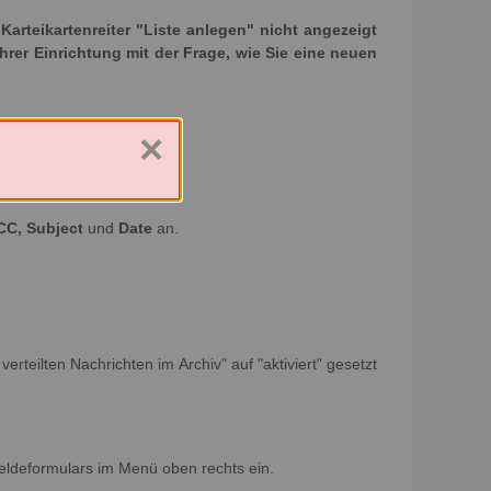
rteikartenreiter "Liste anlegen" nicht angezeigt
Ihrer Einrichtung mit der Frage, wie Sie eine neuen
×
CC, Subject
und
Date
an.
erteilten Nachrichten im Archiv" auf "aktiviert" gesetzt
eldeformulars im Menü oben rechts ein.