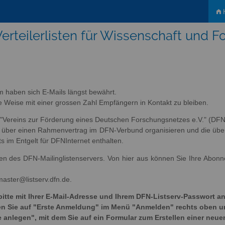
H
erteilerlisten für Wissenschaft und 
m haben sich E-Mails längst bewährt.
tige Weise mit einer grossen Zahl Empfängern in Kontakt zu bleiben.
s "Vereins zur Förderung eines Deutschen Forschungsnetzes e.V." (DFN-
ich über einen Rahmenvertrag im DFN-Verbund organisieren und die übe
ts im Entgelt für DFNInternet enthalten.
sten des DFN-Mailinglistenservers. Von hier aus können Sie Ihre Abon
master@listserv.dfn.de.
bitte mit Ihrer E-Mail-Adresse und Ihrem DFN-Listserv-Passwort an
cken Sie auf "Erste Anmeldung" im Menü "Anmelden" rechts oben 
e anlegen", mit dem Sie auf ein Formular zum Erstellen einer neue