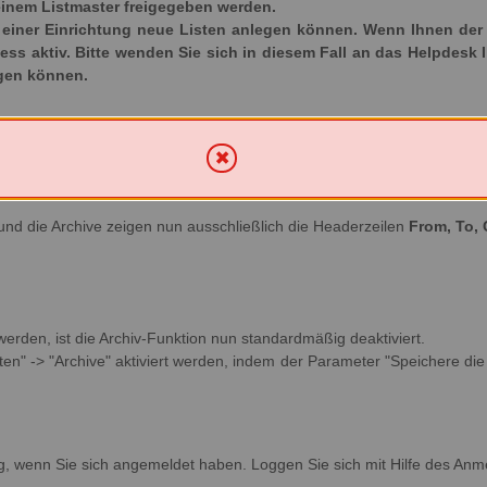
inem Listmaster freigegeben werden.
iner Einrichtung neue Listen anlegen können. Wenn Ihnen der Ka
ozess aktiv. Bitte wenden Sie sich in diesem Fall an das Helpdesk 
egen können.
und die Archive zeigen nun ausschließlich die Headerzeilen
From, To, 
 werden, ist die Archiv-Funktion nun standardmäßig deaktiviert.
en" -> "Archive" aktiviert werden, indem der Parameter "Speichere die v
g, wenn Sie sich angemeldet haben. Loggen Sie sich mit Hilfe des Anm