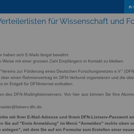
H
erteilerlisten für Wissenschaft und 
m haben sich E-Mails längst bewährt.
tige Weise mit einer grossen Zahl Empfängern in Kontakt zu bleiben.
s "Vereins zur Förderung eines Deutschen Forschungsnetzes e.V." (DFN-
ich über einen Rahmenvertrag im DFN-Verbund organisieren und die übe
ts im Entgelt für DFNInternet enthalten.
sten des DFN-Mailinglistenservers. Von hier aus können Sie Ihre Abon
master@listserv.dfn.de.
bitte mit Ihrer E-Mail-Adresse und Ihrem DFN-Listserv-Passwort an
cken Sie auf "Erste Anmeldung" im Menü "Anmelden" rechts oben 
e anlegen", mit dem Sie auf ein Formular zum Erstellen einer neue