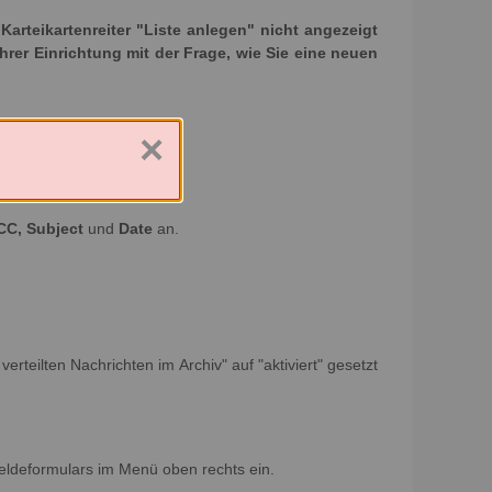
rteikartenreiter "Liste anlegen" nicht angezeigt
Ihrer Einrichtung mit der Frage, wie Sie eine neuen
×
CC, Subject
und
Date
an.
erteilten Nachrichten im Archiv" auf "aktiviert" gesetzt
eldeformulars im Menü oben rechts ein.