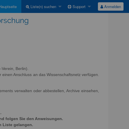
auptseite
Liste(n) suchen
Support
Anmelden
Forschung
Verein, Berlin).
r einen Anschluss an das Wissenschaftsnetz verfügen.
nements verwalten oder abbestellen, Archive einsehen,
.
und folgen Sie den Anweisungen.
n Liste gelangen.