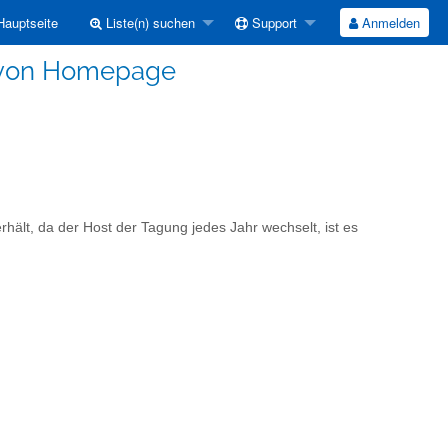
auptseite
Liste(n) suchen
Support
Anmelden
 von Homepage
rhält, da der Host der Tagung jedes Jahr wechselt, ist es