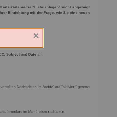
rteikartenreiter "Liste anlegen" nicht angezeigt
Ihrer Einrichtung mit der Frage, wie Sie eine neuen
×
CC, Subject
und
Date
an.
erteilten Nachrichten im Archiv" auf "aktiviert" gesetzt
eldeformulars im Menü oben rechts ein.