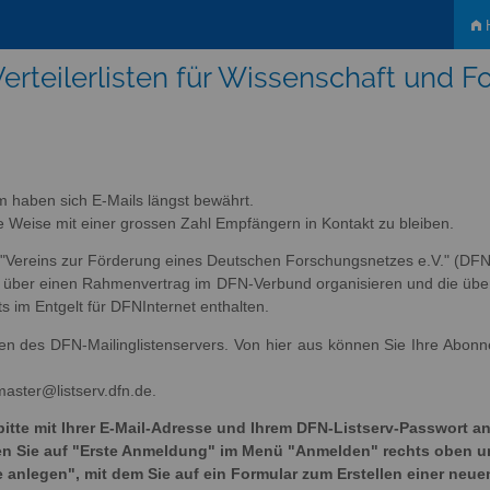
H
erteilerlisten für Wissenschaft und 
m haben sich E-Mails längst bewährt.
tige Weise mit einer grossen Zahl Empfängern in Kontakt zu bleiben.
s "Vereins zur Förderung eines Deutschen Forschungsnetzes e.V." (DFN-
ich über einen Rahmenvertrag im DFN-Verbund organisieren und die übe
ts im Entgelt für DFNInternet enthalten.
sten des DFN-Mailinglistenservers. Von hier aus können Sie Ihre Abon
master@listserv.dfn.de.
bitte mit Ihrer E-Mail-Adresse und Ihrem DFN-Listserv-Passwort an
cken Sie auf "Erste Anmeldung" im Menü "Anmelden" rechts oben 
e anlegen", mit dem Sie auf ein Formular zum Erstellen einer neue