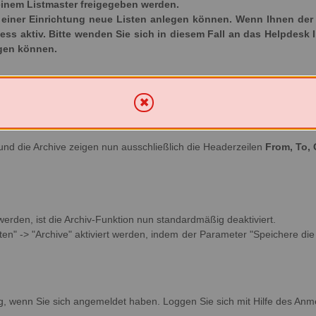
inem Listmaster freigegeben werden.
iner Einrichtung neue Listen anlegen können. Wenn Ihnen der Ka
ozess aktiv. Bitte wenden Sie sich in diesem Fall an das Helpdesk 
egen können.
und die Archive zeigen nun ausschließlich die Headerzeilen
From, To, 
 werden, ist die Archiv-Funktion nun standardmäßig deaktiviert.
en" -> "Archive" aktiviert werden, indem der Parameter "Speichere die v
g, wenn Sie sich angemeldet haben. Loggen Sie sich mit Hilfe des Anm