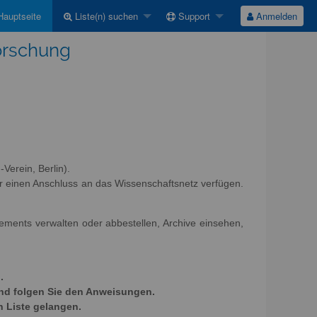
auptseite
Liste(n) suchen
Support
Anmelden
Forschung
Verein, Berlin).
r einen Anschluss an das Wissenschaftsnetz verfügen.
nements verwalten oder abbestellen, Archive einsehen,
.
und folgen Sie den Anweisungen.
n Liste gelangen.