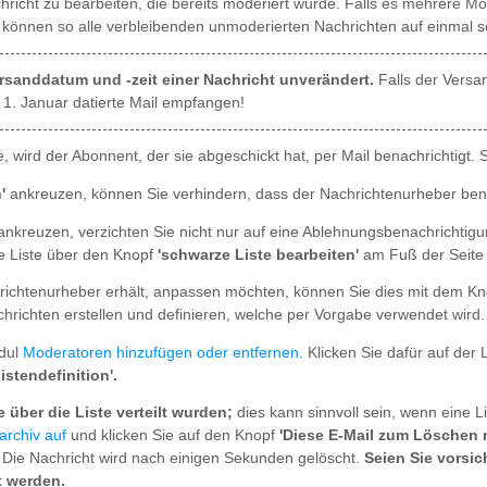
richt zu bearbeiten, die bereits moderiert wurde. Falls es mehrere Mod
 können so alle verbleibenden unmoderierten Nachrichten auf einmal 
rsanddatum und -zeit einer Nachricht unverändert.
Falls der Versan
1. Januar datierte Mail empfangen!
, wird der Abonnent, der sie abgeschickt hat, per Mail benachrichtigt.
'
ankreuzen, können Sie verhindern, dass der Nachrichtenurheber benac
nkreuzen, verzichten Sie nicht nur auf eine Ablehnungsbenachrichtig
ze Liste über den Knopf
'schwarze Liste bearbeiten'
am Fuß der Seite 
richtenurheber erhält, anpassen möchten, können Sie dies mit dem K
hrichten erstellen und definieren, welche per Vorgabe verwendet wird.
odul
Moderatoren hinzufügen oder entfernen.
Klicken Sie dafür auf der 
Listendefinition'.
über die Liste verteilt wurden;
dies kann sinnvoll sein, wenn eine Li
archiv auf
und klicken Sie auf den Knopf
'Diese E-Mail zum Löschen 
'. Die Nachricht wird nach einigen Sekunden gelöscht.
Seien Sie vorsic
t werden.