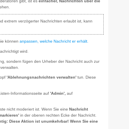
eratoren gibt, ist es
einfacher, Nachrichten über die
sehen.
d extrem verzögerter Nachrichten erlaubt ist, kann
 Sie können
anpassen, welche Nachricht er erhält.
hrichtigt wird.
ung, sondern fügen den Urheber der Nachricht auch zur
verwalten.
nopf
'Ablehnungsnachrichten verwalten'
tun. Diese
Listen-Informationsseite auf
'Admin',
auf
ste nicht moderiert ist. Wenn Sie eine
Nachricht
markieren'
in der oberen rechten Ecke der Nachricht.
htig: Diese Aktion ist unumkehrbar! Wenn Sie eine