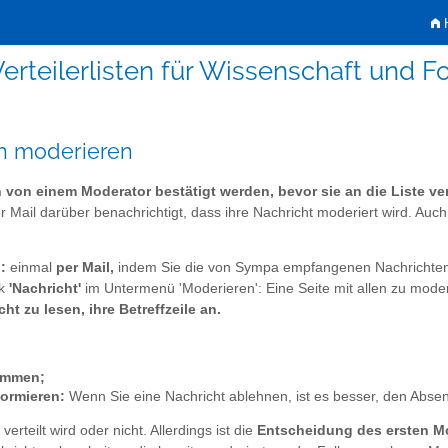
H
erteilerlisten für Wissenschaft und 
en moderieren
von einem Moderator bestätigt werden, bevor sie an die Liste ver
Mail darüber benachrichtigt, dass ihre Nachricht moderiert wird. Auc
:
einmal
per Mail,
indem Sie die von Sympa empfangenen Nachrichten
nk
'Nachricht'
im Untermenü 'Moderieren': Eine Seite mit allen zu mode
ht zu lesen, ihre Betreffzeile an.
timmen;
formieren:
Wenn Sie eine Nachricht ablehnen, ist es besser, den Abse
rteilt wird oder nicht. Allerdings ist die
Entscheidung des ersten Mod