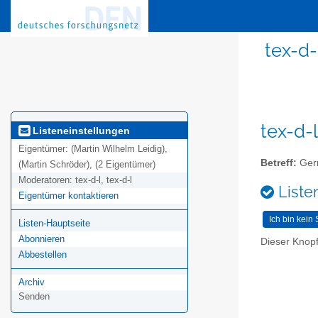
tex-d
tex-d-
Listeneinstellungen
Eigentümer:
(Martin Wilhelm Leidig),
Betreff:
Germ
(Martin Schröder), (2 Eigentümer)
Moderatoren:
tex-d-l, tex-d-l
Liste
Eigentümer kontaktieren
Listen-Hauptseite
Abonnieren
Dieser Knopf
Abbestellen
Archiv
Senden