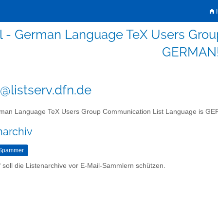
H
-l - German Language TeX Users Grou
GERMAN
l@listserv.dfn.de
an Language TeX Users Group Communication List Language is G
narchiv
 soll die Listenarchive vor E-Mail-Sammlern schützen.