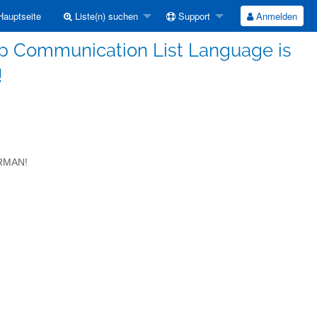
auptseite
Liste(n) suchen
Support
Anmelden
p Communication List Language is
!
ERMAN!