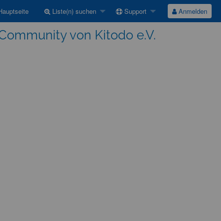
auptseite
Liste(n) suchen
Support
Anmelden
Community von Kitodo e.V.